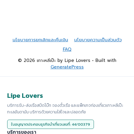
นโยบายการยกเลิกและคืนเงิน
นโยบายความเป็นส่วนตัว
FAQ
© 2026 เกาะหลีเป๊ะ by Lipe Lovers
• Built with
GeneratePress
Lipe Lovers
บริการรับ-ส่งเรือสปีดโบ๊ท จองตั๋วเรือ และแพ็กเกจท่องเที่ยวเกาะหลีเป๊ะ
ทะเลอันดามัน บริการด้วยความใส่ใจและปลอดภัย
ใบอนุญาตประกอบธุรกิจนำเที่ยวเลขที่: 44/00379
บริการของเรา