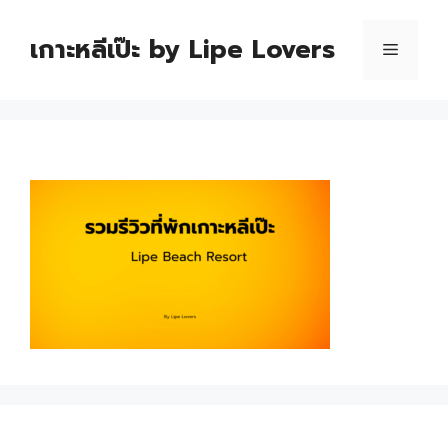
เกาะหลีเป๊ะ by Lipe Lovers