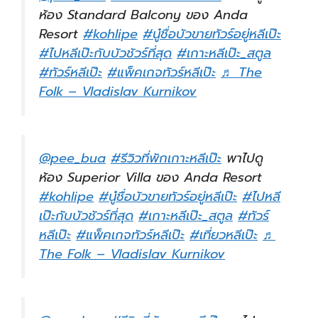
ห้อง Standard Balcony ของ Anda
Resort
#kohlipe
#นู๋ชื่อบัวขายทัวร์อยู่หลีเป๊ะ
#ไปหลีเป๊ะกับบัวชัวร์ที่สุด
#เกาะหลีเป๊ะ_สตูล
#ทัวร์หลีเป๊ะ
#แพ็คเกจทัวร์หลีเป๊ะ
♬ The
Folk – Vladislav Kurnikov
@pee_bua
#รีวิวที่พักเกาะหลีเป๊ะ
พาไปดู
ห้อง Superior Villa ของ Anda Resort
#kohlipe
#นู๋ชื่อบัวขายทัวร์อยู่หลีเป๊ะ
#ไปหลี
เป๊ะกับบัวชัวร์ที่สุด
#เกาะหลีเป๊ะ_สตูล
#ทัวร์
หลีเป๊ะ
#แพ็คเกจทัวร์หลีเป๊ะ
#เที่ยวหลีเป๊ะ
♬
The Folk – Vladislav Kurnikov