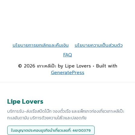
นโยบายการยกเลิกและคืนเงิน
นโยบายความเป็นส่วนตัว
FAQ
© 2026 เกาะหลีเป๊ะ by Lipe Lovers
• Built with
GeneratePress
Lipe Lovers
บริการรับ-ส่งเรือสปีดโบ๊ท จองตั๋วเรือ และแพ็กเกจท่องเที่ยวเกาะหลีเป๊ะ
ทะเลอันดามัน บริการด้วยความใส่ใจและปลอดภัย
ใบอนุญาตประกอบธุรกิจนำเที่ยวเลขที่: 44/00379