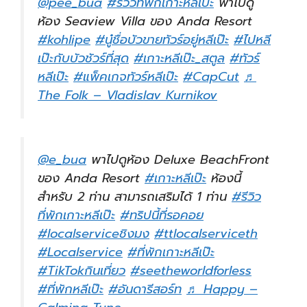
@pee_bua
#รีวิวที่พักเกาะหลีเป๊ะ
พาไปดู
ห้อง Seaview Villa ของ Anda Resort
#kohlipe
#นู๋ชื่อบัวขายทัวร์อยู่หลีเป๊ะ
#ไปหลี
เป๊ะกับบัวชัวร์ที่สุด
#เกาะหลีเป๊ะ_สตูล
#ทัวร์
หลีเป๊ะ
#แพ็คเกจทัวร์หลีเป๊ะ
#CapCut
♬
The Folk – Vladislav Kurnikov
@e_bua
พาไปดูห้อง Deluxe BeachFront
ของ Anda Resort
#เกาะหลีเป๊ะ
ห้องนี้
สำหรับ 2 ท่าน สามารถเสริมได้ 1 ท่าน
#รีวิว
ที่พักเกาะหลีเป๊ะ
#ทริปนี้ที่รอคอย
#localserviceชิงมง
#ttlocalserviceth
#Localservice
#ที่พักเกาะหลีเป๊ะ
#TikTokกินเที่ยว
#seetheworldforless
#ที่พักหลีเป๊ะ
#อันดารีสอร์ท
♬ Happy –