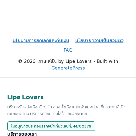
นโยบายการยกเลิกและคืนเงิน
นโยบายความเป็นส่วนตัว
FAQ
© 2026 เกาะหลีเป๊ะ by Lipe Lovers
• Built with
GeneratePress
Lipe Lovers
บริการรับ-ส่งเรือสปีดโบ๊ท จองตั๋วเรือ และแพ็กเกจท่องเที่ยวเกาะหลีเป๊ะ
ทะเลอันดามัน บริการด้วยความใส่ใจและปลอดภัย
ใบอนุญาตประกอบธุรกิจนำเที่ยวเลขที่: 44/00379
บริการของเรา