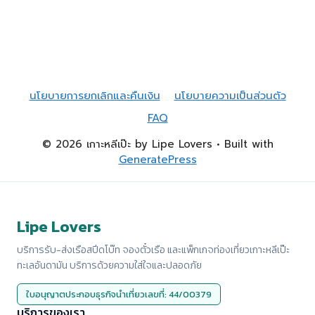
นโยบายการยกเลิกและคืนเงิน
นโยบายความเป็นส่วนตัว
FAQ
© 2026 เกาะหลีเป๊ะ by Lipe Lovers
• Built with
GeneratePress
Lipe Lovers
บริการรับ-ส่งเรือสปีดโบ๊ท จองตั๋วเรือ และแพ็กเกจท่องเที่ยวเกาะหลีเป๊ะ
ทะเลอันดามัน บริการด้วยความใส่ใจและปลอดภัย
ใบอนุญาตประกอบธุรกิจนำเที่ยวเลขที่: 44/00379
บริการของเรา