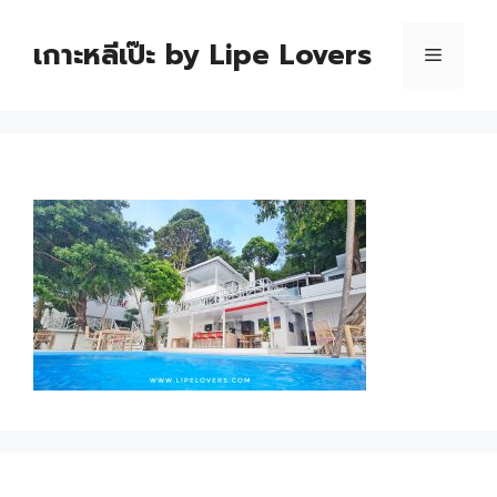
เกาะหลีเป๊ะ by Lipe Lovers