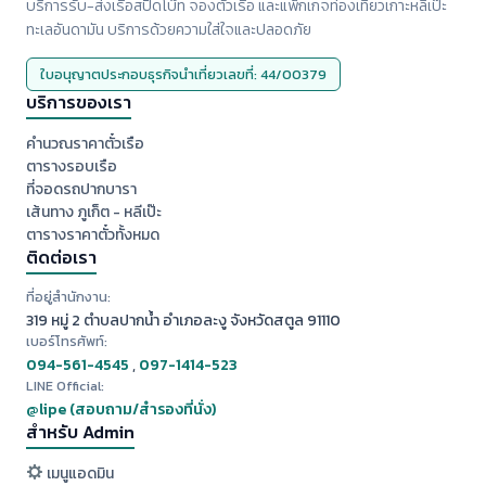
บริการรับ-ส่งเรือสปีดโบ๊ท จองตั๋วเรือ และแพ็กเกจท่องเที่ยวเกาะหลีเป๊ะ
ทะเลอันดามัน บริการด้วยความใส่ใจและปลอดภัย
ใบอนุญาตประกอบธุรกิจนำเที่ยวเลขที่: 44/00379
บริการของเรา
คำนวณราคาตั๋วเรือ
ตารางรอบเรือ
ที่จอดรถปากบารา
เส้นทาง ภูเก็ต - หลีเป๊ะ
ตารางราคาตั๋วทั้งหมด
ติดต่อเรา
ที่อยู่สำนักงาน:
319 หมู่ 2 ตำบลปากน้ำ อำเภอละงู จังหวัดสตูล 91110
เบอร์โทรศัพท์:
094-561-4545
,
097-1414-523
LINE Official:
@lipe (สอบถาม/สำรองที่นั่ง)
สำหรับ Admin
เมนูแอดมิน