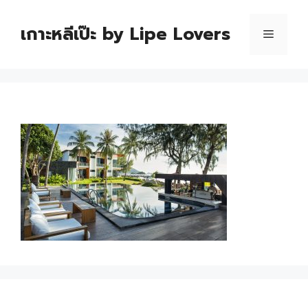
เกาะหลีเป๊ะ by Lipe Lovers