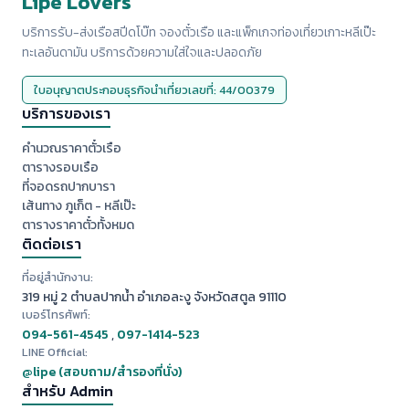
Lipe Lovers
บริการรับ-ส่งเรือสปีดโบ๊ท จองตั๋วเรือ และแพ็กเกจท่องเที่ยวเกาะหลีเป๊ะ
ทะเลอันดามัน บริการด้วยความใส่ใจและปลอดภัย
ใบอนุญาตประกอบธุรกิจนำเที่ยวเลขที่: 44/00379
บริการของเรา
คำนวณราคาตั๋วเรือ
ตารางรอบเรือ
ที่จอดรถปากบารา
เส้นทาง ภูเก็ต - หลีเป๊ะ
ตารางราคาตั๋วทั้งหมด
ติดต่อเรา
ที่อยู่สำนักงาน:
319 หมู่ 2 ตำบลปากน้ำ อำเภอละงู จังหวัดสตูล 91110
เบอร์โทรศัพท์:
094-561-4545
,
097-1414-523
LINE Official:
@lipe (สอบถาม/สำรองที่นั่ง)
สำหรับ Admin