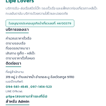
Lipe Lovers
บริการรับ-ส่งเรือสปีดโบ๊ท จองตั๋วเรือ และแพ็กเกจท่องเที่ยวเกาะหลีเป๊ะ
ทะเลอันดามัน บริการด้วยความใส่ใจและปลอดภัย
ใบอนุญาตประกอบธุรกิจนำเที่ยวเลขที่: 44/00379
บริการของเรา
คำนวณราคาตั๋วเรือ
ตารางรอบเรือ
ที่จอดรถปากบารา
เส้นทาง ภูเก็ต - หลีเป๊ะ
ตารางราคาตั๋วทั้งหมด
ติดต่อเรา
ที่อยู่สำนักงาน:
319 หมู่ 2 ตำบลปากน้ำ อำเภอละงู จังหวัดสตูล 91110
เบอร์โทรศัพท์:
094-561-4545
,
097-1414-523
LINE Official:
@lipe (สอบถาม/สำรองที่นั่ง)
สำหรับ Admin