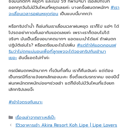
ซึ่งมันก็ตกๆ หยุดๆ และในปี 59 ที่ผ่านๆมา เรือสปีทโบ๊ท
ออกทุกวันไม่มีวันไหนที่หยุดเลยค่ะ บางครั้งฝนตกหนักๆ
#
เรา
จะเลื่อนเวลารอฝนหยุดก่อน
เป็นแบบนี้มากกว่า
หรือทริปดำน้ำ ก็เช่นกันเราเลื่อนเวลาฝนหยุด เราก็ไป แฮ่ๆ ได้
โปรดอย่าคาดคั้นเอากับแอดเลยค่ะ เพราะเราก็ตอบไม่ได้
จริงๆ มันเป็นเรื่องอนาคตมากๆ แอดแนะนำได้แค่ ถ้าฝนตก
ปฏิบัติเช่นไร? หรือเตรียมอะไรไปเพิ่ม
#
แต่ถ้าให้แอดคอนเฟ
ริมว่าไม่ตกแน่นอนเพื่อที่ลูกเพจจะได้จองทริปกันเข้ามา
เยอะ
อันนี้แอดไม่ทำค่ะ
กรณีฝนตกหนักมากๆ ทั้งวันทั้งคืน เราก็คืนเงินค่ะ แต่ต้อง
เป็นกรณีที่เราแจ้งยกเลิกเองนะคะ ซึ่งตั้งแต่มรกราคม ของปีนี้
ฝนกหนักตกหนักบ่อยๆช่วงเช้า แต่ก็ยังไม่มีวันไหนที่แจ้งยก
เลิกทริปเลยจ๊ะ
#
เข้าใจตรงกันเนาะ
เรื่องเล่าจากเกาะหลีเป๊ะ
รีวิวอาหารเช้า Akira Resort Koh Lipe | Lipe Lovers