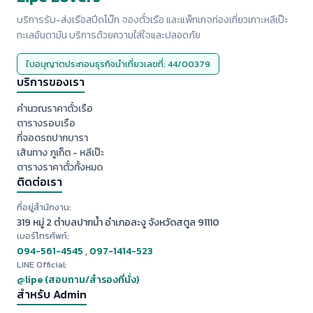
บริการรับ-ส่งเรือสปีดโบ๊ท จองตั๋วเรือ และแพ็กเกจท่องเที่ยวเกาะหลีเป๊ะ
ทะเลอันดามัน บริการด้วยความใส่ใจและปลอดภัย
ใบอนุญาตประกอบธุรกิจนำเที่ยวเลขที่: 44/00379
บริการของเรา
คำนวณราคาตั๋วเรือ
ตารางรอบเรือ
ที่จอดรถปากบารา
เส้นทาง ภูเก็ต - หลีเป๊ะ
ตารางราคาตั๋วทั้งหมด
ติดต่อเรา
ที่อยู่สำนักงาน:
319 หมู่ 2 ตำบลปากน้ำ อำเภอละงู จังหวัดสตูล 91110
เบอร์โทรศัพท์:
094-561-4545
,
097-1414-523
LINE Official:
@lipe (สอบถาม/สำรองที่นั่ง)
สำหรับ Admin