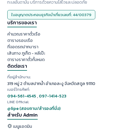
ทะเลอันดามัน บริการด้วยความใส่ใจและปลอดภัย
ใบอนุญาตประกอบธุรกิจนำเที่ยวเลขที่: 44/00379
บริการของเรา
คำนวณราคาตั๋วเรือ
ตารางรอบเรือ
ที่จอดรถปากบารา
เส้นทาง ภูเก็ต - หลีเป๊ะ
ตารางราคาตั๋วทั้งหมด
ติดต่อเรา
ที่อยู่สำนักงาน:
319 หมู่ 2 ตำบลปากน้ำ อำเภอละงู จังหวัดสตูล 91110
เบอร์โทรศัพท์:
094-561-4545
,
097-1414-523
LINE Official:
@lipe (สอบถาม/สำรองที่นั่ง)
สำหรับ Admin
เมนูแอดมิน