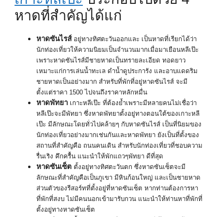
หาดที่สำคัญได้แก่
หาดซันไรส์
อยู่ทางทิศตะวันออกและ เป็นหาดที่เรียกได้ว่า
นักท่องเที่ยวให้ความนิยมเป็นจำนวนมากเมื่อมาเยือนหลีเป๊ะ
เพราะหาดซันไรส์มีชายหาดเป็นทรายละเอียด ทอดยาว
เหมาะแก่การเล่นน้ำทะเล ดำน้ำดูประการัง และอาบแดดริม
ชายหาดเป็นอย่างมาก สำหรับที่พักที่อยู่หาดซันไรส์ จะมี
ตั้งแต่ราคา 1500 ไปจนถึงราคาหลักหมื่น
หาดพัทยา
เกาะหลีเป๊ะ ที่ต้องย้ำเพราะมีหลายคนไม่เชื่อว่า
หลีเป๊ะจะมีพัทยา ซึ่งหาดพัทยาตั้งอยู่ทางตอนใต้ของเกาะหลี
เป๊ะ มีลักษณะโดยทั่วไปคล้ายๆ กับหาดซันไรส์ เป็นที่นิยมของ
นักท่องเที่ยวอย่างมากเช่นกันและหาดพัทยา ยังเป็นที่ตั้งของ
สถานที่สำคัญคือ ถนนคนเดิน สำหรับนักท่องเที่ยวที่ชอบความ
รื่นเริง คึกครื้น แนะนำให้พักแถวๆพัทยา ดีที่สุด
หาดซันเซ็ต
ตั้งอยู่ทางทิศตะวันตก ซึ่งหาดซันเซ็ตจะมี
ลักษณะที่สำคัญคือเป็นภูเขา มีหินก้อนใหญ่ และเป็นชายหาด
ส่วนตัวของรีสอร์ทที่ตั้งอยู่ที่หาดซันเซ็ต หากท่านต้องการหา
ที่พักที่สงบ ไม่มีคนนอกเข้ามารับกวน แนะนำให้ท่านหาที่พักที่
ตั้งอยู่ทางหาดซันเซ็ต