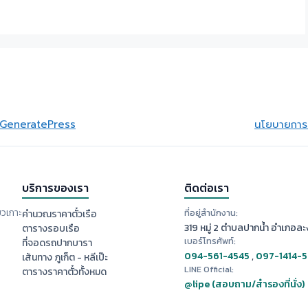
GeneratePress
นโยบายการย
บริการของเรา
ติดต่อเรา
ยวเกาะ
ที่อยู่สำนักงาน:
คำนวณราคาตั๋วเรือ
319 หมู่ 2 ตำบลปากน้ำ อำเภอละง
ตารางรอบเรือ
เบอร์โทรศัพท์:
ที่จอดรถปากบารา
094-561-4545
,
097-1414-
เส้นทาง ภูเก็ต - หลีเป๊ะ
LINE Official:
ตารางราคาตั๋วทั้งหมด
@lipe (สอบถาม/สำรองที่นั่ง)