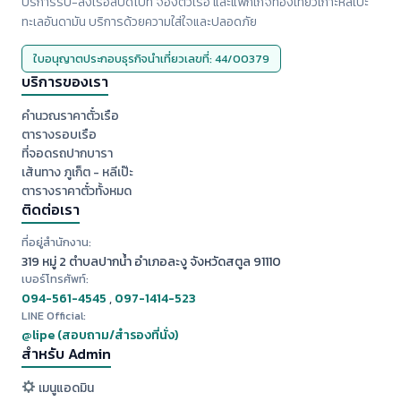
บริการรับ-ส่งเรือสปีดโบ๊ท จองตั๋วเรือ และแพ็กเกจท่องเที่ยวเกาะหลีเป๊ะ
ทะเลอันดามัน บริการด้วยความใส่ใจและปลอดภัย
ใบอนุญาตประกอบธุรกิจนำเที่ยวเลขที่: 44/00379
บริการของเรา
คำนวณราคาตั๋วเรือ
ตารางรอบเรือ
ที่จอดรถปากบารา
เส้นทาง ภูเก็ต - หลีเป๊ะ
ตารางราคาตั๋วทั้งหมด
ติดต่อเรา
ที่อยู่สำนักงาน:
319 หมู่ 2 ตำบลปากน้ำ อำเภอละงู จังหวัดสตูล 91110
เบอร์โทรศัพท์:
094-561-4545
,
097-1414-523
LINE Official:
@lipe (สอบถาม/สำรองที่นั่ง)
สำหรับ Admin
เมนูแอดมิน