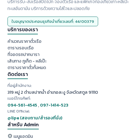
บริการรับ-ส่งเรือสปีดโบ๊ท จองตั๋วเรือ และแพ็กเกจท่องเที่ยวเกาะหลีเป๊ะ
ทะเลอันดามัน บริการด้วยความใส่ใจและปลอดภัย
ใบอนุญาตประกอบธุรกิจนำเที่ยวเลขที่: 44/00379
บริการของเรา
คำนวณราคาตั๋วเรือ
ตารางรอบเรือ
ที่จอดรถปากบารา
เส้นทาง ภูเก็ต - หลีเป๊ะ
ตารางราคาตั๋วทั้งหมด
ติดต่อเรา
ที่อยู่สำนักงาน:
319 หมู่ 2 ตำบลปากน้ำ อำเภอละงู จังหวัดสตูล 91110
เบอร์โทรศัพท์:
094-561-4545
,
097-1414-523
LINE Official:
@lipe (สอบถาม/สำรองที่นั่ง)
สำหรับ Admin
เมนูแอดมิน