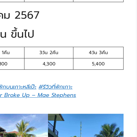
าคม 2567
น ขึ้นไป
 1คืน
3วัน 2คืน
4วัน 3คืน
800
4,300
5,400
พักบนเกาะหลีเป๊ะ
#รีวิวที่พักเกาะ
er Broke Up – Mae Stephens