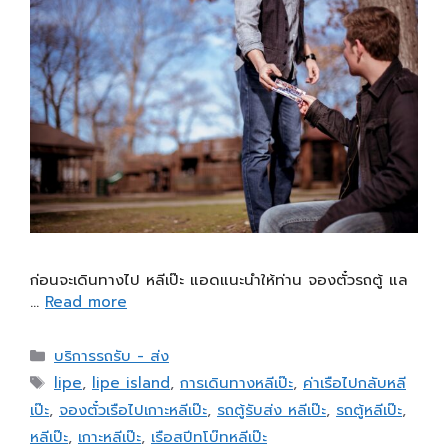
ก่อนจะเดินทางไป หลีเป๊ะ แอดแนะนำให้ท่าน จองตั๋วรถตู้ แล
…
Read more
บริการรถรับ - ส่ง
lipe
,
lipe island
,
การเดินทางหลีเป๊ะ
,
ค่าเรือไปกลับหลี
เป๊ะ
,
จองตั๋วเรือไปเกาะหลีเป๊ะ
,
รถตู้รับส่ง หลีเป๊ะ
,
รถตู้หลีเป๊ะ
,
หลีเป๊ะ
,
เกาะหลีเป๊ะ
,
เรือสปีทโบ๊ทหลีเป๊ะ