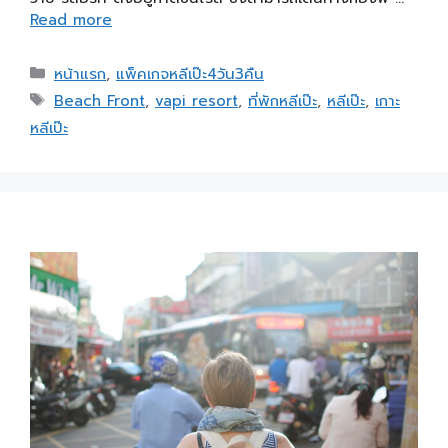
Read more
หน้าแรก
,
แพ็คเกจหลีเป๊ะ4วัน3คืน
Beach Front
,
vapi resort
,
ที่พักหลีเป๊ะ
,
หลีเป๊ะ
,
เกาะ
หลีเป๊ะ