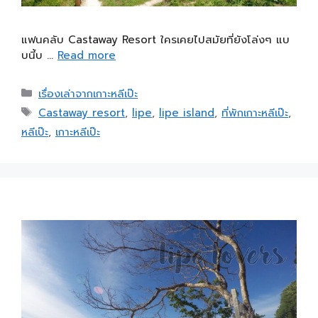
แฟนคลับ Castaway Resort ใครเคยไปสมัยที่ยังโล่งๆ แบ
บนี้บ …
Read more
เรื่องเล่าจากเกาะหลีเป๊ะ
Castaway resort
,
lipe
,
lipe island
,
ที่พักเกาะหลีเป๊ะ
,
หลีเป๊ะ
,
เกาะหลีเป๊ะ