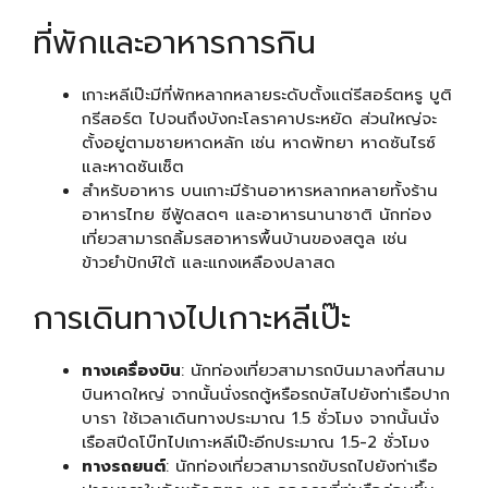
ที่พักและอาหารการกิน
เกาะหลีเป๊ะมีที่พักหลากหลายระดับตั้งแต่รีสอร์ตหรู บูติ
กรีสอร์ต ไปจนถึงบังกะโลราคาประหยัด ส่วนใหญ่จะ
ตั้งอยู่ตามชายหาดหลัก เช่น หาดพัทยา หาดซันไรซ์
และหาดซันเซ็ต
สำหรับอาหาร บนเกาะมีร้านอาหารหลากหลายทั้งร้าน
อาหารไทย ซีฟู้ดสดๆ และอาหารนานาชาติ นักท่อง
เที่ยวสามารถลิ้มรสอาหารพื้นบ้านของสตูล เช่น
ข้าวยำปักษ์ใต้ และแกงเหลืองปลาสด
การเดินทางไปเกาะหลีเป๊ะ
ทางเครื่องบิน
: นักท่องเที่ยวสามารถบินมาลงที่สนาม
บินหาดใหญ่ จากนั้นนั่งรถตู้หรือรถบัสไปยังท่าเรือปาก
บารา ใช้เวลาเดินทางประมาณ 1.5 ชั่วโมง จากนั้นนั่ง
เรือสปีดโบ๊ทไปเกาะหลีเป๊ะอีกประมาณ 1.5-2 ชั่วโมง
ทางรถยนต์
: นักท่องเที่ยวสามารถขับรถไปยังท่าเรือ