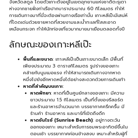
จังหวัดสตูล โดยตัวเกาะตั้งอยู่ในเขตอุทยานแห่งชาติตะรุเตา
ห่างจากชายฝั่งท่าเรือปากบาราประมาณ 60 กิโลเมตร ทำให้
การเดินทางมาที่นี่จะต้องผ่านทางเรือเท่านั้น เกาะหลีเป๊ะมีเสน่ห์
ที่โดดเด่นด้วยชายหาดที่สวยงามและน้ำทะเลที่ใสสะอาด
เหมือนกระจก ทำให้นักท่องเที่ยวมากมายมาเยือนตลอดทั้งปี
ลักษณะของเกาะหลีเป๊ะ
พื้นที่และขนาด
: เกาะหลีเป๊ะเป็นเกาะขนาดเล็ก มีพื้นที่
เพียงประมาณ 3 ตารางกิโลเมตร รูปร่างของเกาะ
คล้ายกับบูมเมอแรง ทำให้สามารถเดินทางจากหาด
หนึ่งไปยังอีกหาดหนึ่งได้อย่างสะดวกด้วยการเดินเท้า
หาดที่สำคัญบนเกาะ
:
หาดพัทยา
: หาดที่เป็นศูนย์กลางของเกาะ มีความ
ยาวประมาณ 1.5 กิโลเมตร เป็นที่ตั้งของรีสอร์ต
และร้านอาหารจำนวนมาก บรรยากาศครึกครื้น มี
ร้านค้า ร้านอาหาร และบาร์ที่เปิดถึงดึก
หาดซันไรซ์ (Sunrise Beach)
: อยู่ทางตะวัน
ออกของเกาะ เหมาะสำหรับการชมพระอาทิตย์ขึ้นใน
ตอนเช้า บรรยากาศค่อนข้างสงบ เหมาะสำหรับผู้ที่