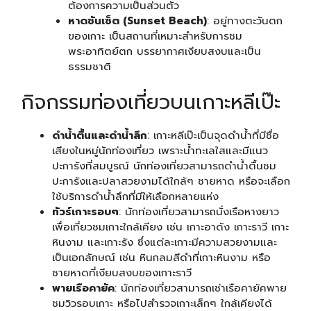
ต้องการความเป็นส่วนตัว
หาดซันเซ็ต (Sunset Beach)
: อยู่ทางตะวันตก
ของเกาะ เป็นสถานที่เหมาะสำหรับการชม
พระอาทิตย์ตก บรรยากาศเงียบสงบและเป็น
ธรรมชาติ
กิจกรรมท่องเที่ยวบนเกาะหลีเป๊ะ
ดำน้ำตื้นและดำน้ำลึก
: เกาะหลีเป๊ะเป็นจุดดำน้ำที่มีชื่อ
เสียงในหมู่นักท่องเที่ยว เพราะน้ำทะเลใสและมีแนว
ปะการังที่สมบูรณ์ นักท่องเที่ยวสามารถดำน้ำตื้นชม
ปะการังและปลาสวยงามได้ใกล้ๆ ชายหาด หรือจะเลือก
ใช้บริการดำน้ำลึกที่มีให้เลือกหลายแห่ง
ทัวร์เกาะรอบๆ
: นักท่องเที่ยวสามารถนั่งเรือหางยาว
เพื่อเที่ยวชมเกาะใกล้เคียง เช่น เกาะอาดัง เกาะราวี เกาะ
หินงาม และเกาะรัง ซึ่งแต่ละเกาะมีความสวยงามและ
เป็นเอกลักษณ์ เช่น หินกลมสีดำที่เกาะหินงาม หรือ
ชายหาดที่เงียบสงบของเกาะราวี
พายเรือคายัค
: นักท่องเที่ยวสามารถเช่าเรือคายัคพาย
ชมวิวรอบเกาะ หรือไปสำรวจเกาะเล็กๆ ใกล้เคียงได้