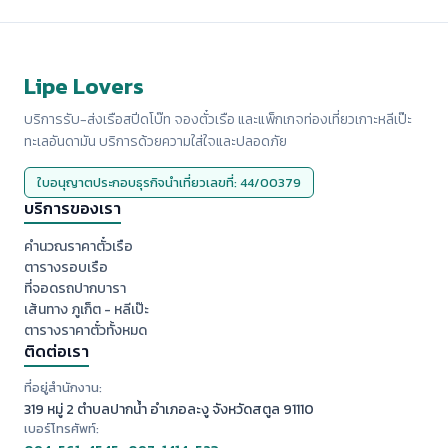
Lipe Lovers
บริการรับ-ส่งเรือสปีดโบ๊ท จองตั๋วเรือ และแพ็กเกจท่องเที่ยวเกาะหลีเป๊ะ
ทะเลอันดามัน บริการด้วยความใส่ใจและปลอดภัย
ใบอนุญาตประกอบธุรกิจนำเที่ยวเลขที่: 44/00379
บริการของเรา
คำนวณราคาตั๋วเรือ
ตารางรอบเรือ
ที่จอดรถปากบารา
เส้นทาง ภูเก็ต - หลีเป๊ะ
ตารางราคาตั๋วทั้งหมด
ติดต่อเรา
ที่อยู่สำนักงาน:
319 หมู่ 2 ตำบลปากน้ำ อำเภอละงู จังหวัดสตูล 91110
เบอร์โทรศัพท์: