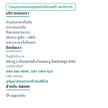
ใบอนุญาตประกอบธุรกิจนำเที่ยวเลขที่: 44/00379
บริการของเรา
คำนวณราคาตั๋วเรือ
ตารางรอบเรือ
ที่จอดรถปากบารา
เส้นทาง ภูเก็ต - หลีเป๊ะ
ตารางราคาตั๋วทั้งหมด
ติดต่อเรา
ที่อยู่สำนักงาน:
319 หมู่ 2 ตำบลปากน้ำ อำเภอละงู จังหวัดสตูล 91110
เบอร์โทรศัพท์:
094-561-4545
,
097-1414-523
LINE Official:
@lipe (สอบถาม/สำรองที่นั่ง)
สำหรับ Admin
เมนูแอดมิน