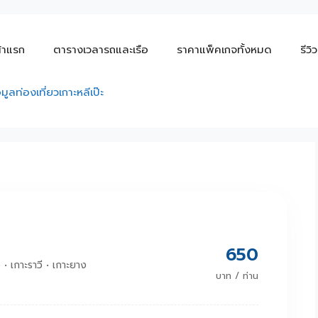
้าแรก
ตารางเวลารถและเรือ
ราคาแพ็คเกจทั้งหมด
รีวิ
อมูลท่องเที่ยวเกาะหลีเป๊ะ
650
 • เกาะราวี • เกาะยาง
บาท / ท่าน