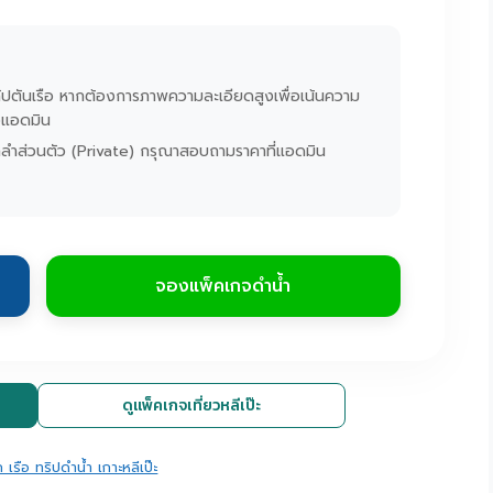
ยกัปตันเรือ หากต้องการภาพความละเอียดสูงเพื่อเน้นความ
งแอดมิน
หมาลำส่วนตัว (Private) กรุณาสอบถามราคาที่แอดมิน
จองแพ็คเกจดำน้ำ
ดูแพ็คเกจเที่ยวหลีเป๊ะ
 เรือ ทริปดำน้ำ เกาะหลีเป๊ะ