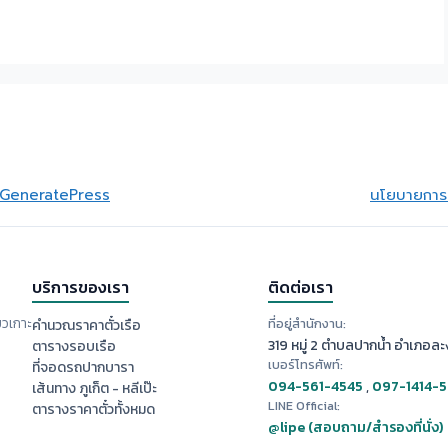
GeneratePress
นโยบายการย
บริการของเรา
ติดต่อเรา
ยวเกาะ
ที่อยู่สำนักงาน:
คำนวณราคาตั๋วเรือ
319 หมู่ 2 ตำบลปากน้ำ อำเภอละง
ตารางรอบเรือ
เบอร์โทรศัพท์:
ที่จอดรถปากบารา
094-561-4545
,
097-1414-
เส้นทาง ภูเก็ต - หลีเป๊ะ
LINE Official:
ตารางราคาตั๋วทั้งหมด
@lipe (สอบถาม/สำรองที่นั่ง)