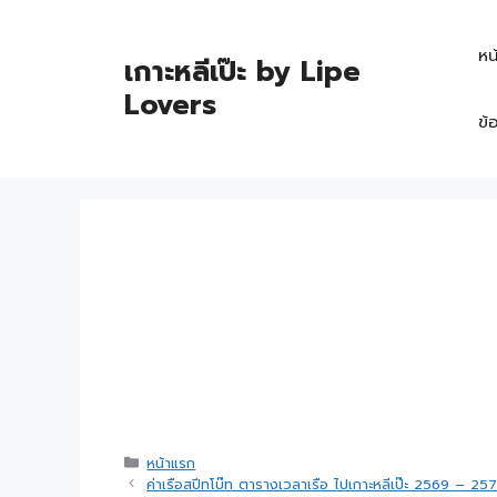
หน
เกาะหลีเป๊ะ by Lipe
Lovers
ข้
หน้าแรก
ค่าเรือสปีทโบ๊ท ตารางเวลาเรือ ไปเกาะหลีเป๊ะ 2569 – 257