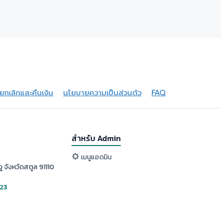
กเลิกและคืนเงิน
นโยบายความเป็นส่วนตัว
FAQ
สำหรับ Admin
เมนูแอดมิน
ู จังหวัดสตูล 91110
523