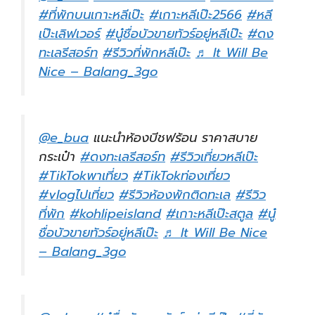
#ที่พักบนเกาะหลีเป๊ะ
#เกาะหลีเป๊ะ2566
#หลี
เป๊ะเลิฟเวอร์
#นู๋ชื่อบัวขายทัวร์อยู่หลีเป๊ะ
#ดง
ทะเลรีสอร์ท
#รีวิวที่พักหลีเป๊ะ
♬ It Will Be
Nice – Balang_3go
@e_bua
แนะนำห้องบีชฟร้อน ราคาสบาย
กระเป๋า
#ดงทะเลรีสอร์ท
#รีวิวเที่ยวหลีเป๊ะ
#TikTokพาเที่ยว
#TikTokท่องเที่ยว
#vlogไปเที่ยว
#รีวิวห้องพักติดทะเล
#รีวิว
ที่พัก
#kohlipeisland
#เกาะหลีเป๊ะสตูล
#นู๋
ชื่อบัวขายทัวร์อยู่หลีเป๊ะ
♬ It Will Be Nice
– Balang_3go