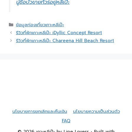
นู๋ชื่อบัวขายทัวร์อยู่หลีเป๊ะ
ข้อมูลท่องเที่ยวเกาะหลีเป๊ะ
รีวิวที่พักเกาะหลีเป๊ะ iDyllic Concept Resort
รีวิวที่พักเกาะหลีเป๊ะ Chareena Hill Beach Resort
นโยบายการยกเลิกและคืนเงิน
นโยบายความเป็นส่วนตัว
FAQ
© 2026 เกาะหลีเป๊ะ by Lipe Lovers
• Built with