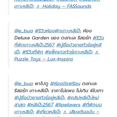
เกาะหลีเป๊ะ
♬ Holiday – FASSounds
@e_bua
#รีวิวห้องพักเกาะหลีเป๊ะ
ห้อง
Deluxe Garden ของ ดงทะเล รีสอร์ท
#รีวิว
ที่พักเกาะหลีเป๊ะ2567
#นู๋ชื่อบัวขายทัวร์อยู่หลี
เป๊ะ
#รีวิวที่พัก
#แพ็คเกจทัวร์เกาะหลีเป๊ะ
♬
Puzzle Toys – Lux-Inspira
@e_bua
พาไปดู
#ห้องบีชฟร้อน
ดงทะเล
รีสอร์ท เกาะหลีเป๊ะ ราคาไม่แพง ไม่เกิน 4ใบเทา
#นู๋ชื่อบัวขายทัวร์อยู่หลีเป๊ะ
#คลิปหลีเป๊ะใหม่
ล่าสุด
#หลีเป๊ะ2567
#lipelovers
#ที่พักบน
เกาะหลีเป๊ะ
#เที่ยวหลีเป๊ะ
♬ เสียงต้นฉบับ –