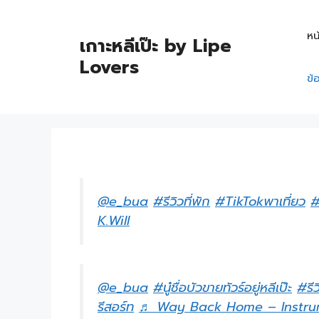
หน
เกาะหลีเป๊ะ by Lipe
Lovers
ข้
@e_bua
#รีวิวที่พัก
#TikTokพาเที่ยว
#
K.Will
@e_bua
#นู๋ชื่อบัวขายทัวร์อยู่หลีเป๊ะ
#รีว
รีสอร์ท
♬ Way Back Home – Instrum