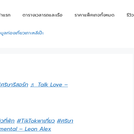
้าแรก
ตารางเวลารถและเรือ
ราคาแพ็คเกจทั้งหมด
รีวิ
อมูลท่องเที่ยวเกาะหลีเป๊ะ
ศริษารีสอร์ท
♬ Talk Love –
ิวที่พัก
#TikTokพาเที่ยว
#ศริษา
ental – Leon Alex