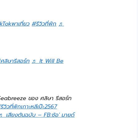
kTokพาเที่ยว
#รีวิวที่พัก
♬
ศลิษารีสอร์ท
♬ It Will Be
eabreeze ของ ศลิษา รีสอร์ท
รีวิวที่พักเกาะหลีเป๊ะ2567
♬ เสียงต้นฉบับ – FB:ซ้อ' มายด์