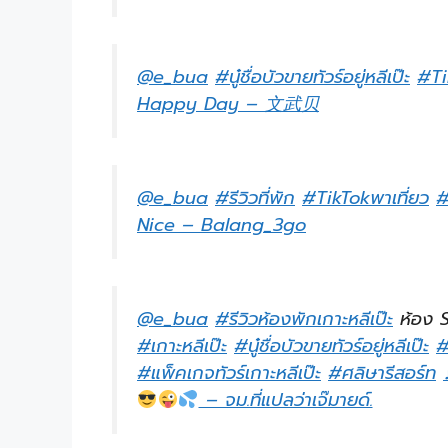
@e_bua
#นู๋ชื่อบัวขายทัวร์อยู่หลีเป๊ะ
#Ti
Happy Day – 文武贝
@e_bua
#รีวิวที่พัก
#TikTokพาเที่ยว
#
Nice – Balang_3go
@e_bua
#รีวิวห้องพักเกาะหลีเป๊ะ
ห้อง S
#เกาะหลีเป๊ะ
#นู๋ชื่อบัวขายทัวร์อยู่หลีเป๊ะ
#
#แพ็คเกจทัวร์เกาะหลีเป๊ะ
#ศลิษารีสอร์ท
– จม.ที่แปลว่าเจ๊มายด์.