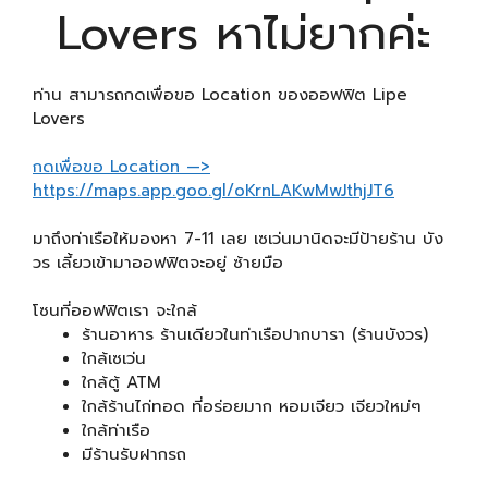
Lovers หาไม่ยากค่ะ
ท่าน สามารถกดเพื่อขอ Location ของออฟฟิต Lipe
Lovers
กดเพื่อขอ Location —>
https://maps.app.goo.gl/oKrnLAKwMwJthjJT6
มาถึงท่าเรือให้มองหา 7-11 เลย เซเว่นมานิดจะมีป้ายร้าน บัง
วร เลี้ยวเข้ามาออฟฟิตจะอยู่ ซ้ายมือ
โซนที่ออฟฟิตเรา จะใกล้
ร้านอาหาร ร้านเดียวในท่าเรือปากบารา (ร้านบังวร)
ใกล้เซเว่น
ใกล้ตู้ ATM
ใกล้ร้านไก่ทอด ที่อร่อยมาก หอมเจียว เจียวใหม่ๆ
ใกล้ท่าเรือ
มีร้านรับฝากรถ