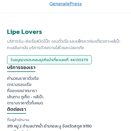
GeneratePress
Lipe Lovers
บริการรับ-ส่งเรือสปีดโบ๊ท จองตั๋วเรือ และแพ็กเกจท่องเที่ยวเกาะหลีเป๊ะ
ทะเลอันดามัน บริการด้วยความใส่ใจและปลอดภัย
ใบอนุญาตประกอบธุรกิจนำเที่ยวเลขที่: 44/00379
บริการของเรา
คำนวณราคาตั๋วเรือ
ตารางรอบเรือ
ที่จอดรถปากบารา
เส้นทาง ภูเก็ต - หลีเป๊ะ
ตารางราคาตั๋วทั้งหมด
ติดต่อเรา
ที่อยู่สำนักงาน:
319 หมู่ 2 ตำบลปากน้ำ อำเภอละงู จังหวัดสตูล 91110