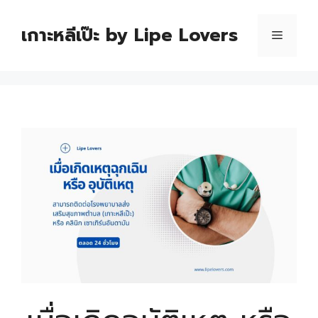
เกาะหลีเป๊ะ by Lipe Lovers