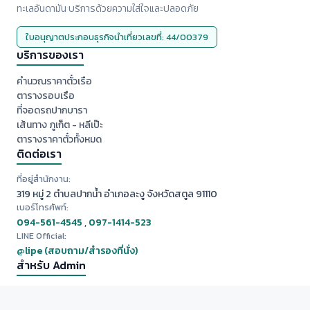
ทะเลอันดามัน บริการด้วยความใส่ใจและปลอดภัย
ใบอนุญาตประกอบธุรกิจนำเที่ยวเลขที่: 44/00379
บริการของเรา
คำนวณราคาตั๋วเรือ
ตารางรอบเรือ
ที่จอดรถปากบารา
เส้นทาง ภูเก็ต - หลีเป๊ะ
ตารางราคาตั๋วทั้งหมด
ติดต่อเรา
ที่อยู่สำนักงาน:
319 หมู่ 2 ตำบลปากน้ำ อำเภอละงู จังหวัดสตูล 91110
เบอร์โทรศัพท์:
094-561-4545
,
097-1414-523
LINE Official:
@lipe (สอบถาม/สำรองที่นั่ง)
สำหรับ Admin
⚙️ เมนูแอดมิน