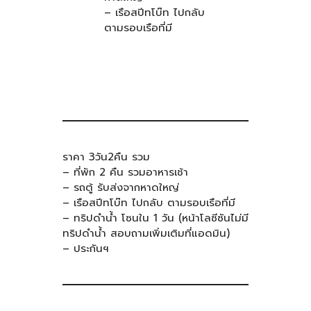
– เรือสปีทโบ๊ท ไปกลับ
ตามรอบเรือที่มี
ราคา 3วัน2คืน รวม
– ที่พัก 2 คืน รวมอาหารเช้า
– รถตู้ รับส่งจากหาดใหญ่
– เรือสปีทโบ๊ท ไปกลับ ตามรอบเรือที่มี
– ทริปดำน้ำ โซนใน 1 วัน (หน้าโลซีซันไม่มี
ทริปดำน้ำ สอบถามเพิ่มเติมที่แอดมิน)
– ประกันฯ