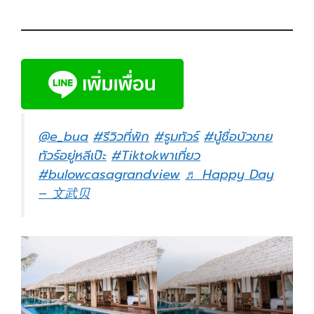
@e_bua
#รีวิวที่พัก
#รูมทัวร์
#นู๋ชื่อบัวขาย
ทัวร์อยู่หลีเป๊ะ
#Tiktokพาเที่ยว
#bulowcasagrandview
♬ Happy Day
– 文武贝