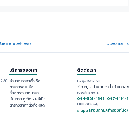
GeneratePress
นโยบายการย
บริการของเรา
ติดต่อเรา
ยวเกาะ
ที่อยู่สำนักงาน:
คำนวณราคาตั๋วเรือ
319 หมู่ 2 ตำบลปากน้ำ อำเภอละง
ตารางรอบเรือ
เบอร์โทรศัพท์:
ที่จอดรถปากบารา
094-561-4545
,
097-1414-
เส้นทาง ภูเก็ต - หลีเป๊ะ
LINE Official:
ตารางราคาตั๋วทั้งหมด
@lipe (สอบถาม/สำรองที่นั่ง)