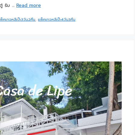
ู้ รับ …
Read more
พ็คเกจหลีเป๊ะ3วัน2คืน
,
แพ็คเกจหลีเป๊ะ4วัน3คืน