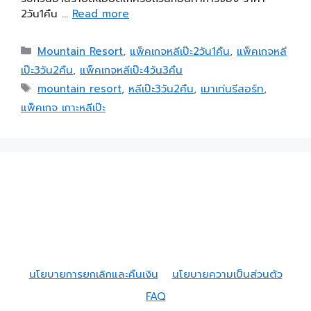
2วัน1คืน …
Read more
Mountain Resort
,
แพ็คเกจหลีเป๊ะ2วัน1คืน
,
แพ็คเกจหลี
เป๊ะ3วัน2คืน
,
แพ็คเกจหลีเป๊ะ4วัน3คืน
mountain resort
,
หลีเป๊ะ3วัน2คืน
,
เมาเท่นรีสอร์ท
,
แพ็คเกจ เกาะหลีเป๊ะ
นโยบายการยกเลิกและคืนเงิน
นโยบายความเป็นส่วนตัว
FAQ