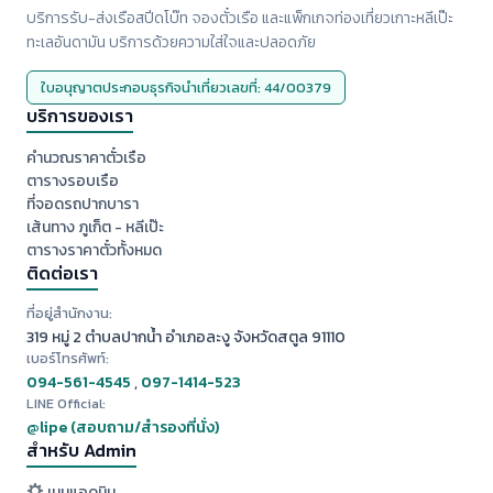
บริการรับ-ส่งเรือสปีดโบ๊ท จองตั๋วเรือ และแพ็กเกจท่องเที่ยวเกาะหลีเป๊ะ
ทะเลอันดามัน บริการด้วยความใส่ใจและปลอดภัย
ใบอนุญาตประกอบธุรกิจนำเที่ยวเลขที่: 44/00379
บริการของเรา
คำนวณราคาตั๋วเรือ
ตารางรอบเรือ
ที่จอดรถปากบารา
เส้นทาง ภูเก็ต - หลีเป๊ะ
ตารางราคาตั๋วทั้งหมด
ติดต่อเรา
ที่อยู่สำนักงาน:
319 หมู่ 2 ตำบลปากน้ำ อำเภอละงู จังหวัดสตูล 91110
เบอร์โทรศัพท์:
094-561-4545
,
097-1414-523
LINE Official:
@lipe (สอบถาม/สำรองที่นั่ง)
สำหรับ Admin
เมนูแอดมิน