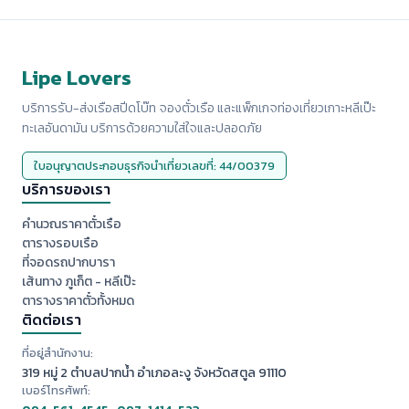
Lipe Lovers
บริการรับ-ส่งเรือสปีดโบ๊ท จองตั๋วเรือ และแพ็กเกจท่องเที่ยวเกาะหลีเป๊ะ
ทะเลอันดามัน บริการด้วยความใส่ใจและปลอดภัย
ใบอนุญาตประกอบธุรกิจนำเที่ยวเลขที่: 44/00379
บริการของเรา
คำนวณราคาตั๋วเรือ
ตารางรอบเรือ
ที่จอดรถปากบารา
เส้นทาง ภูเก็ต - หลีเป๊ะ
ตารางราคาตั๋วทั้งหมด
ติดต่อเรา
ที่อยู่สำนักงาน:
319 หมู่ 2 ตำบลปากน้ำ อำเภอละงู จังหวัดสตูล 91110
เบอร์โทรศัพท์: