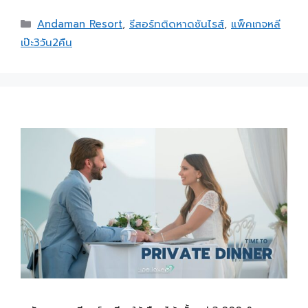
Andaman Resort
,
รีสอร์ทติดหาดซันไรส์
,
แพ็คเกจหลี
เป๊ะ3วัน2คืน