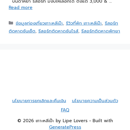
บันดาหยา รีสอร์ท มีงบให้เลือกได้ ตั้งแต่ 3,000 & …
Read more
ข้อมูลท่องเที่ยวเกาะหลีเป๊ะ
,
รีวิวที่พัก เกาะหลีเป๊ะ
,
รีสอร์ท
ติดหาดซันเซ็ต
,
รีสอร์ทติดหาดซันไรส์
,
รีสอร์ทติดหาดพัทยา
นโยบายการยกเลิกและคืนเงิน
นโยบายความเป็นส่วนตัว
FAQ
© 2026 เกาะหลีเป๊ะ by Lipe Lovers
• Built with
GeneratePress