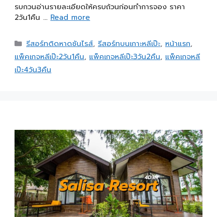
รบกวนอ่านรายละเอียดให้ครบถ้วนก่อนทำการจอง ราคา
2วัน1คืน …
Read more
รีสอร์ทติดหาดซันไรส์
,
รีสอร์ทบนเกาะหลีเป๊ะ
,
หน้าแรก
,
แพ็คเกจหลีเป๊ะ2วัน1คืน
,
แพ็คเกจหลีเป๊ะ3วัน2คืน
,
แพ็คเกจหลี
เป๊ะ4วัน3คืน