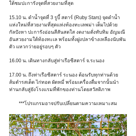
ใต้
ชมปะการังจุดที่สวยงามที่สุด
15.10 น. ดำน้ำจุดที่ 3 รูบี้ สตาร์ (Ruby Stars)
จุดดำน้ำ
แห่งใหม่ที่สวยงามที่สุดแห่งท้องทะเลพม่า
เต็มไปด้วย
กัลปังหา ปะการังอ่อนสีสันสดใส งดงามดั่งทับทิม
อัญมณี
อันสวยงามใต้ท้องทะเล พร้อมทั้งฝูงปลาข้างเหลืองนับพัน
ตัว
แหวกว่ายอยู่รอบๆ ตัว
16.00 น. เดินทางกลับสู่ท่าเรือซีสตาร์ จ.ระนอง
17.00 น. ถึงท่าเรือซีสตาร์ ระนอง ต้อนรับทุกท่านด้วย
ส้มตำรสเด็ด ไก่ทอด
ผัดหมี่ พร้อมเครื่องดื่ม
จากนั้นนำ
ท่านกลับสู่ยังโรงแรมที่พักของท่านโดยสวัสดิภาพ
***โปรแกรมอาจปรับเปลี่ยนตามความเหมาะสม