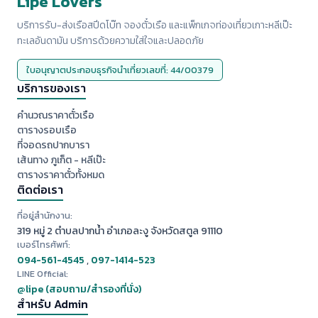
Lipe Lovers
บริการรับ-ส่งเรือสปีดโบ๊ท จองตั๋วเรือ และแพ็กเกจท่องเที่ยวเกาะหลีเป๊ะ
ทะเลอันดามัน บริการด้วยความใส่ใจและปลอดภัย
ใบอนุญาตประกอบธุรกิจนำเที่ยวเลขที่: 44/00379
บริการของเรา
คำนวณราคาตั๋วเรือ
ตารางรอบเรือ
ที่จอดรถปากบารา
เส้นทาง ภูเก็ต - หลีเป๊ะ
ตารางราคาตั๋วทั้งหมด
ติดต่อเรา
ที่อยู่สำนักงาน:
319 หมู่ 2 ตำบลปากน้ำ อำเภอละงู จังหวัดสตูล 91110
เบอร์โทรศัพท์:
094-561-4545
,
097-1414-523
LINE Official:
@lipe (สอบถาม/สำรองที่นั่ง)
สำหรับ Admin