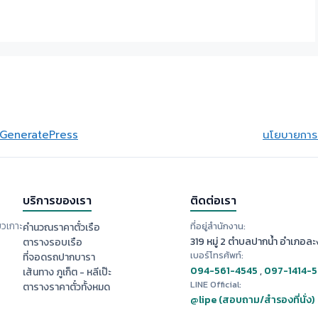
GeneratePress
นโยบายการย
บริการของเรา
ติดต่อเรา
ยวเกาะ
ที่อยู่สำนักงาน:
คำนวณราคาตั๋วเรือ
319 หมู่ 2 ตำบลปากน้ำ อำเภอละง
ตารางรอบเรือ
เบอร์โทรศัพท์:
ที่จอดรถปากบารา
094-561-4545
,
097-1414-
เส้นทาง ภูเก็ต - หลีเป๊ะ
LINE Official:
ตารางราคาตั๋วทั้งหมด
@lipe (สอบถาม/สำรองที่นั่ง)